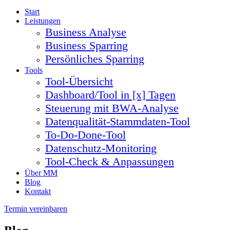
Start
Leistungen
Business Analyse
Business Sparring
Persönliches Sparring
Tools
Tool-Übersicht
Dashboard/Tool in [x] Tagen
Steuerung mit BWA-Analyse
Datenqualität-Stammdaten-Tool
To-Do-Done-Tool
Datenschutz-Monitoring
Tool-Check & Anpassungen
Über MM
Blog
Kontakt
Termin vereinbaren