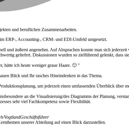
ojekten und beruflichen Zusammenarbeiten.
te im ERP-, Accounting-, CRM- und EDI-Umfeld umgesetzt.
nell und äußerst angenehm. Auf Absprachen konnte man sich jederzeit v
ertig geliefert. Diskussionen wurden so zielführend gelenkt, dass si
, hätte ich heute weniger graue Haare. 🙂 "
enauen Blick und Ihr rasches Hineindenken in das Thema.
 Produktionsplanung, um jederzeit einen umfassenden Überblick über m
n, insbesondere an die Visualisierung/des Diagramms der Planung, ver
esses sehr viel Fachkompetenz sowie Flexibilität.
h/Vogtland
Geschäftsführer
ernthemen unserer Abteilung auf einen Blick darzustellen.