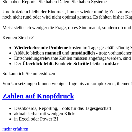
Sie haben Reports. Sie haben Daten. Sie haben Systeme.
Und trotzdem bleibt der Eindruck, immer wieder unnötig Zeit zu inves
noch nicht rund oder wird nicht optimal genutzt. Es fehlten bisher Ka
Meist stellt sich weniger die Frage, ob es Sinn macht, sondern ob u
Kennen Sie das?
Wiederkehrende Probleme
kosten im Tagesgeschäft ständig Z
Abläufe bleiben
manuell
und
umständlich
- trotz vorhandene
Entscheidungsrelevante Zahlen müssen angefragt
werden, sind
Der
Überblick fehlt.
Konkrete
Schritte
bleiben
unklar
.
So kann ich Sie unterstützen
Von Umsetzungen binnen weniger Tage bis zu komplexeren, themenü
Zahlen auf Knopfdruck
Dashboards, Reporting, Tools für das Tagesgeschäft
aktualisierbar mit wenigen Klicks
in Excel oder Power BI
mehr erfahren