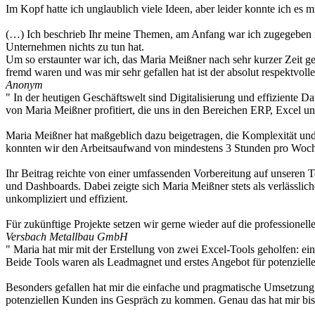
Im Kopf hatte ich unglaublich viele Ideen, aber leider konnte ich es 
(…) Ich beschrieb Ihr meine Themen, am Anfang war ich zugegeben noc
Unternehmen nichts zu tun hat.
Um so erstaunter war ich, das Maria Meißner nach sehr kurzer Zeit ge
fremd waren und was mir sehr gefallen hat ist der absolut respektvo
Anonym
" In der heutigen Geschäftswelt sind Digitalisierung und effiziente
von Maria Meißner profitiert, die uns in den Bereichen ERP, Excel un
Maria Meißner hat maßgeblich dazu beigetragen, die Komplexität un
konnten wir den Arbeitsaufwand von mindestens 3 Stunden pro Woche
Ihr Beitrag reichte von einer umfassenden Vorbereitung auf unseren 
und Dashboards. Dabei zeigte sich Maria Meißner stets als verlässlich
unkompliziert und effizient.
Für zukünftige Projekte setzen wir gerne wieder auf die professionel
Versbach Metallbau GmbH
" Maria hat mir mit der Erstellung von zwei Excel-Tools geholfen: e
Beide Tools waren als Leadmagnet und erstes Angebot für potenziell
Besonders gefallen hat mir die einfache und pragmatische Umsetzung 
potenziellen Kunden ins Gespräch zu kommen. Genau das hat mir bish