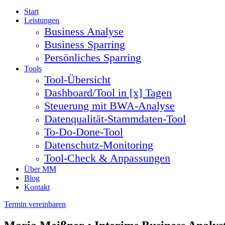
Start
Leistungen
Business Analyse
Business Sparring
Persönliches Sparring
Tools
Tool-Übersicht
Dashboard/Tool in [x] Tagen
Steuerung mit BWA-Analyse
Datenqualität-Stammdaten-Tool
To-Do-Done-Tool
Datenschutz-Monitoring
Tool-Check & Anpassungen
Über MM
Blog
Kontakt
Termin vereinbaren