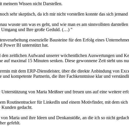
mit meinem Wissen nicht Darstellen.
h sehr skeptisch, da ich mir nicht vorstellen konnte das sich jemand
nau wusste um was es geht, und wie man es am sinnvollsten darstellen 
lle Umgang und Ihre große Geduld. (…) "
 Datenverarbeitung essenzielle Bausteine für den Erfolg eines Unterne
d Power BI unterstützt hat.
d den zeitlichen Aufwand unserer wöchentlichen Auswertungen und Kenn
 auf maximal 15 Minuten senken. Diese gewonnene Zeit steht uns nun
Termin mit dem ERP-Dienstleister, über die direkte Anbindung von Exce
e und kompetente Partnerin, die ihre Fachkenntnisse klar und verständl
le Unterstützung von Maria Meißner und freuen uns auf eine weitere er
inem Routinentracker für LinkedIn und einem Motivfinder, mit dem sich
e Kunden gedacht.
von Maria und ihre Ideen und Denkanstöße, an die ich so nicht gedacht 
er gefehlt.